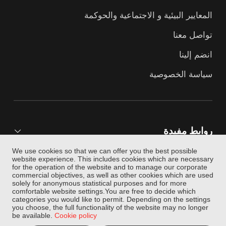
المعايير البيئية و الاجتماعية والحوكمة
تواصل معنا
انضم إلينا
سياسة الخصوصية
روابط مفيدة
We use cookies so that we can offer you the best possible
website experience. This includes cookies which are necessary
for the operation of the website and to manage our corporate
تابعنا
commercial objectives, as well as other cookies which are used
solely for anonymous statistical purposes and for more
comfortable website settings.You are free to decide which
categories you would like to permit. Depending on the settings
you choose, the full functionality of the website may no longer
be available.
Cookie policy