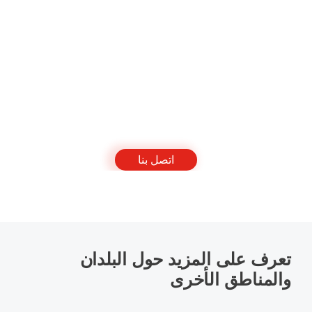
دعم العملاء: org.cs.ksa1@jd.com
واتساب ： 15557294873
من الاثنين إلى الأحد، 09:00 - 21:00
طور أعمالك من هنا
اتصل بنا إن كان لديك حاجة حفظ البضائع في الخارج أو حاجات أخرى، فسوف
يساعدك خبراؤنا في تعميق معرفة أعمالك ويقدم لك خدمات تتناسب مع احتياجاتك
اتصل بنا
تعرف على المزيد حول البلدان
والمناطق الأخرى