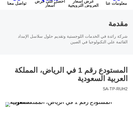
عرض أسعار
احصل على عرض
الولايات المتحدة
معلومات عنا
معلومات عنا
تواصل معنا
البرمجيات
ألمانيا
العروض الترويجية
أسعار
الأمريكية
أخبار الشركة
انضم إلينا
الأجهزة
the Netherlands
بولندا
مقدمة
شركة رائدة في الخدمات اللوجستية وتقديم حلول سلاسل الإمداد
مركز الفيديو
الشريك
المملكة المتحدة
فرنسا
القائمة علي التكنولوجيا في الصين
الإمارات العربية
المملكة العربية
مركز الأخبار
المتحدة
السعودية
المستودع رقم 1 في الرياض، المملكة
العروض الترويجية
أستراليا
فيتنام
العربية السعودية
معلومات عنا
SA-TP-RUH2
ماليزيا
اليابان
المعايير البيئية و الاجتماعية والحوكمة
South Korea
هونغ كونغ(الصين)
العلاقات مع المستثمرين
Mexico