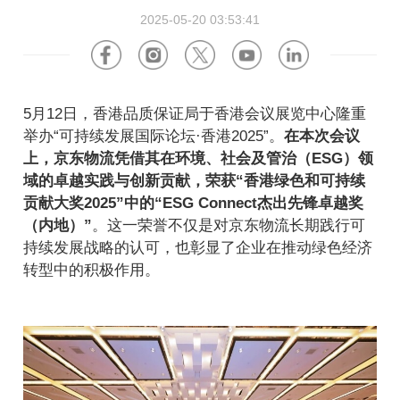
关于我们
软件产品
美国
德国
2025-05-20 03:53:41
企业资讯
海外招聘
硬件产品
荷兰
波兰
视频中心
5月12日，香港品质保证局于香港会议展览中心隆重
合作伙伴
英国
法国
举办“可持续发展国际论坛·香港2025”。
在本次会议
上，京东物流凭借其在环境、社会及管治（ESG）领
新闻中心
阿联酋
沙特阿拉伯
域的卓越实践与创新贡献，荣获“香港绿色和可持续
贡献大奖2025”中的“ESG Connect杰出先锋卓越奖
活动中心
澳大利亚
越南
（内地）”
。这一荣誉不仅是对京东物流长期践行可
持续发展战略的认可，也彰显了企业在推动绿色经济
关于京东物流
马来西亚
日本
转型中的积极作用。
ESG
韩国
中国香港
投资者关系
墨西哥