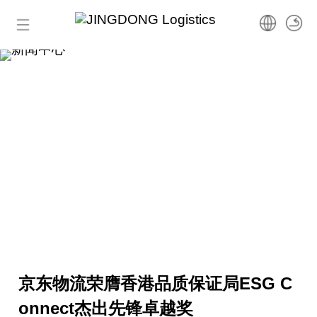
首页
新闻中心
了解京东物流国际最新资讯
产品服务
包裹服务
运单查询
货运服务
跨境进口
联系我们
物流科技
跨境出口
国际运输
● 跨境保税
● 海外直邮
获取报价
商家中心
京东物流荣膺香港品质保证局ESG C
全球履约网络
FBW
解决方案
● 跨境小包
onnect杰出先锋卓越奖
联系我们
商家工作台