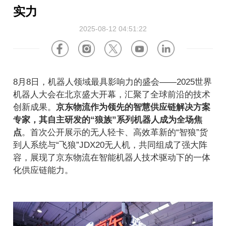
关于我们
软件产品
美国
德国
实力
企业资讯
2025-08-12 04:51:22
海外招聘
硬件产品
荷兰
波兰
视频中心
合作伙伴
英国
法国
8月8日，机器人领域最具影响力的盛会——2025世界
新闻中心
阿联酋
沙特阿拉伯
机器人大会在北京盛大开幕，汇聚了全球前沿的技术
创新成果。
京东物流作为领先的智慧供应链解决方案
专家，其自主研发的“狼族”系列机器人成为全场焦
活动中心
澳大利亚
越南
点
。首次公开展示的无人轻卡、高效革新的“智狼”货
到人系统与“飞狼”JDX20无人机，共同组成了强大阵
关于京东物流
马来西亚
日本
容，展现了京东物流在智能机器人技术驱动下的一体
化供应链能力。
ESG
韩国
中国香港
投资者关系
墨西哥