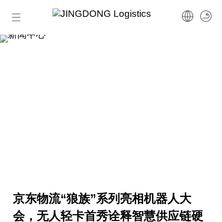
首页
新闻中心
了解京东物流国际最新资讯
产品服务
包裹服务
运单查询
货运服务
跨境进口
联系我们
物流科技
跨境出口
国际运输
● 跨境保税
● 海外直邮
获取报价
商家中心
京东物流“狼族”系列亮相机器人大
全球履约网络
FBW
解决方案
● 跨境小包
会，无人轻卡首秀诠释智慧供应链硬
联系我们
商家工作台