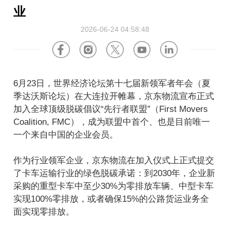
关于我们
软件产品
美国
德国
业
企业资讯
2026-06-24 04:58:48
海外招聘
硬件产品
荷兰
波兰
视频中心
合作伙伴
英国
法国
6月23日，世界经济论坛第十七届新领军者年会（夏
新闻中心
阿联酋
沙特阿拉伯
季达沃斯论坛）在大连拉开帷幕，京东物流宣布正式
加入全球顶级脱碳倡议“先行者联盟”（First Movers
Coalition, FMC），成为联盟中首个、也是目前唯一
活动中心
澳大利亚
越南
一个来自中国的企业会员。
关于京东物流
马来西亚
日本
作为行业领军企业，京东物流在加入仪式上正式提交
了卡车运输行业的绿色脱碳承诺：到2030年，企业新
ESG
韩国
中国香港
采购的重型卡车中至少30%为零排放车辆、中型卡车
实现100%零排放，或者确保15%的公路货运业务全
投资者关系
面实现零排放。
墨西哥