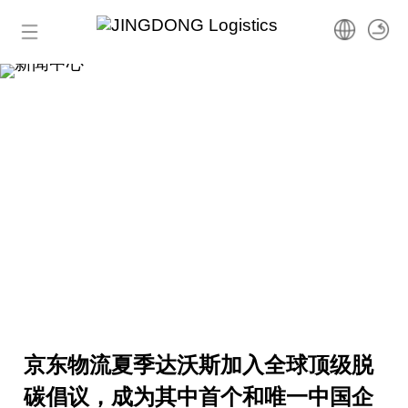
首页
新闻中心
了解京东物流国际最新资讯
产品服务
包裹服务
运单查询
货运服务
跨境进口
联系我们
物流科技
跨境出口
国际运输
● 跨境保税
● 海外直邮
获取报价
商家中心
京东物流夏季达沃斯加入全球顶级脱
全球履约网络
FBW
解决方案
● 跨境小包
碳倡议，成为其中首个和唯一中国企
联系我们
商家工作台